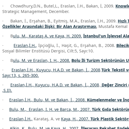
· Chowdhury,D.N., Butel,L., Eraslan, İ.H., Bakan, İ, 2009.
Knowle
Strategic Management, December.
· Bakan, İ., Erşahan, B., Eyitmiş, M.A., Eraslan, İ.H., 2009.
Hızlı
Özellikler Arasındaki İlişki: Bir Alan Araştırması
,
Mustafa Kemal Ün
· B
ulu, M., Karataş A. ve Kaya, H. 2009.
İstanbul'un İşlevsel Al
·
Eraslan,İ.H.,
İpçioğlu, İ., Haşit, G., Erşahan, B., 2008.
Bileci
Sosyal Bilimler Enstitüsü Dergisi, Cilt:5, Sayı:10.
· B
ulu, M. ve Eraslan, I. H., 2008.
Bolu İli Turizm Sektörünün Ul
·
Eraslan,İ.H., Kuyucu, H.A.D. ve Bakan, İ., 2008
.
Türk Tekstil 
Sayı:13, s. 265-300.
·
Eraslan,İ.H., Kuyucu, H.A.D. ve Bakan, İ., 2008
.
Değer Zinciri
,S.II).
·
Eraslan,İ.H., Bulu, M. ve Bakan, İ., 2008.
Kümelenmeler ve İno
·
Bulu, M., Eraslan, I. H. ve Barca, M., 2007.
Türk Gıda Sektörün
·
Eraslan,İ.H.,
Karataş, A. ve
Kaya, H., 2007.
Türk Plastik Sektör
·
Alkin, K., Bulu, M, ve Kaya, H., 2007.
İllerarası Rekabet Endek