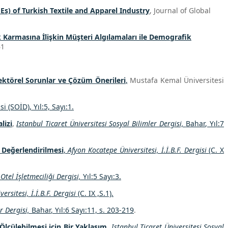
s) of Turkish Textile and Apparel Industry
, Journal of Global
 Karmasına İlişkin Müşteri Algılamaları ile Demografik
61
Sektörel Sorunlar ve Çözüm Önerileri
,
Mustafa Kemal Üniversitesi
i (SOİD), Yıl:5, Sayı:1.
lizi
,
Istanbul Ticaret Üniversitesi Sosyal Bilimler
Dergisi,
Bahar
, Yıl:7
 Değerlendirilmesi
,
Afyon Kocatepe Üniversitesi, İ.İ.B.F. Dergisi
(C. X
Otel İşletmeciliği Dergisi,
Yıl:5 Sayı:3.
ersitesi, İ.İ.B.F. Dergisi
(C. IX ,S.1).
r
Dergisi,
Bahar
, Yıl:6 Sayı:11, s. 203-219
.
 Ölçülebilmesi için Bir Yaklaşım
,
Istanbul Ticaret Üniversitesi Sosyal