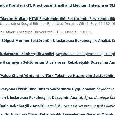
dge Transfer (KT), Practices in Small and Medium Enterprises(SME
 Tüketim Malları (HTM) Perakendeciliği Sektöründe Perakendecilik
iversitesi Sosyal Bilimler Enstitüsü Dergisi, Cilt: 6, Sayı:11,132-1
anı
, Afyon Kocatepe Üniversitesi İ.İ.BF. Dergisi, C.X I, SI.
k Bölgesi Mermer Sektörünün Uluslararası Rekabetçilik Analizi: 
uslararası Rekabetçilik Analizi
,
Seyahat ve Otel İşletmeciliği Dergis
ve Hazırgiyim Sektörünün Uluslararası Rekabetçilik Düzeyinin Ana
 (Value Chain) Yöntemi ile Türk Tekstil ve Hazırgiyim Sektörünün
vasyona Etkisi: Türk Turizm Sektöründe Uygulamalar
,
Seyahat ve 
ün Uluslararası Rekabetçilik Düzeyinin Analizi,
Afyon Kocatepe Üniv
ünün Rekabetçilik Analizi
,
Istanbul Ticaret Üniversitesi Sosyal Bilimle
si: Türkiye'deki İllerin Rekabetçilik Seviyelerinin Göreceli Olarak