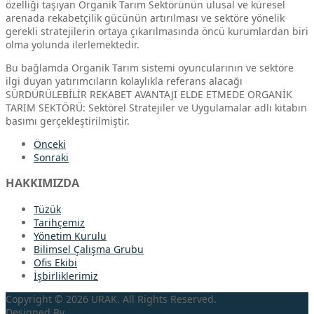
özelliği taşıyan Organik Tarım Sektörünün ulusal ve küresel
arenada rekabetçilik gücünün artırılması ve sektöre yönelik
gerekli stratejilerin ortaya çıkarılmasında öncü kurumlardan biri
olma yolunda ilerlemektedir.
Bu bağlamda Organik Tarım sistemi oyuncularının ve sektöre
ilgi duyan yatırımcıların kolaylıkla referans alacağı
SÜRDÜRÜLEBİLİR REKABET AVANTAJI ELDE ETMEDE ORGANİK
TARIM SEKTÖRÜ: Sektörel Stratejiler ve Uygulamalar adlı kitabın
basımı gerçekleştirilmiştir.
Önceki
Sonraki
HAKKIMIZDA
Tüzük
Tarihçemiz
Yönetim Kurulu
Bilimsel Çalışma Grubu
Ofis Ekibi
İşbirliklerimiz
Copyright © 2026 URAK. All Rights Reserved.
Designed By
TRDİA
BİLİŞİM HİZMETLERİ